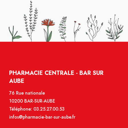
PHARMACIE CENTRALE - BAR SUR
AUBE
76 Rue nationale
10200 BAR-SUR-AUBE
Téléphone:
03.25.27.00.53
infos@pharmacie-bar-sur-aube.fr