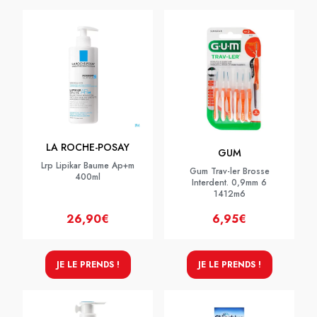
LA ROCHE-POSAY
GUM
Lrp Lipikar Baume Ap+m
Gum Trav-ler Brosse
400ml
Interdent. 0,9mm 6
1412m6
26,90€
6,95€
JE LE PRENDS !
JE LE PRENDS !