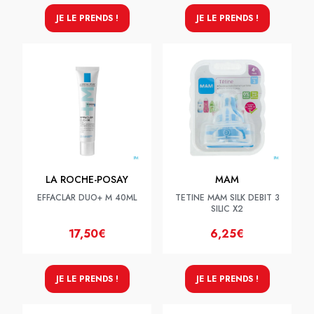
JE LE PRENDS !
JE LE PRENDS !
LA ROCHE-POSAY
MAM
EFFACLAR DUO+ M 40ML
TETINE MAM SILK DEBIT 3
SILIC X2
17,50€
6,25€
JE LE PRENDS !
JE LE PRENDS !