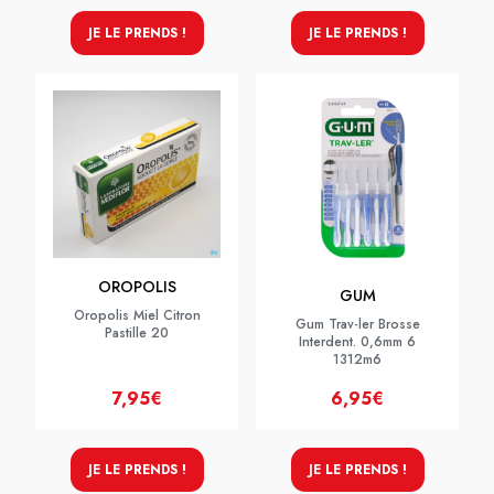
JE LE PRENDS !
JE LE PRENDS !
OROPOLIS
GUM
Oropolis Miel Citron
Gum Trav-ler Brosse
Pastille 20
Interdent. 0,6mm 6
1312m6
7,95€
6,95€
JE LE PRENDS !
JE LE PRENDS !