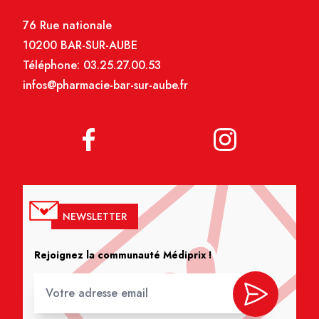
76 Rue nationale
10200 BAR-SUR-AUBE
Téléphone:
03.25.27.00.53
infos@pharmacie-bar-sur-aube.fr
NEWSLETTER
Rejoignez la communauté Médiprix !