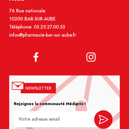
76 Rue nationale
10200 BAR-SUR-AUBE
Téléphone:
03.25.27.00.53
infos@pharmacie-bar-sur-aube.fr
NEWSLETTER
Rejoignez la communauté Médiprix !