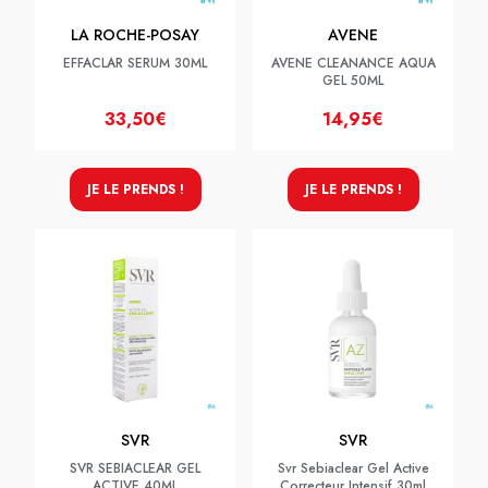
LA ROCHE-POSAY
AVENE
EFFACLAR SERUM 30ML
AVENE CLEANANCE AQUA
GEL 50ML
33,50€
14,95€
JE LE PRENDS !
JE LE PRENDS !
SVR
SVR
SVR SEBIACLEAR GEL
Svr Sebiaclear Gel Active
ACTIVE 40ML
Correcteur Intensif 30ml