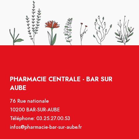
PHARMACIE CENTRALE - BAR SUR
AUBE
76 Rue nationale
10200 BAR-SUR-AUBE
Téléphone:
03.25.27.00.53
infos@pharmacie-bar-sur-aube.fr