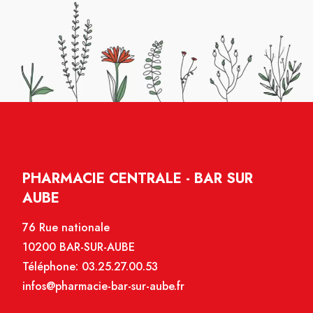
PHARMACIE CENTRALE - BAR SUR
AUBE
76 Rue nationale
10200 BAR-SUR-AUBE
Téléphone:
03.25.27.00.53
infos@pharmacie-bar-sur-aube.fr