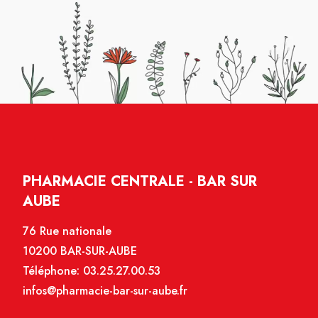
PHARMACIE CENTRALE - BAR SUR
AUBE
76 Rue nationale
10200 BAR-SUR-AUBE
Téléphone:
03.25.27.00.53
infos@pharmacie-bar-sur-aube.fr