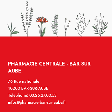
PHARMACIE CENTRALE - BAR SUR
AUBE
76 Rue nationale
10200 BAR-SUR-AUBE
Téléphone:
03.25.27.00.53
infos@pharmacie-bar-sur-aube.fr