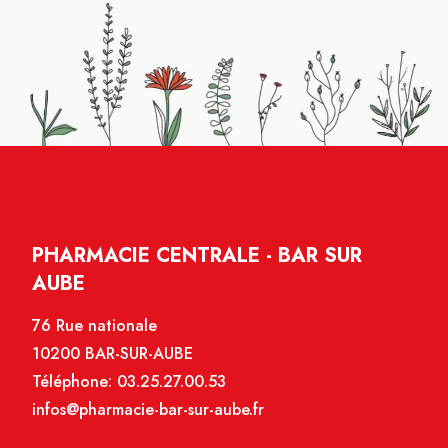
PHARMACIE CENTRALE - BAR SUR
AUBE
76 Rue nationale
10200 BAR-SUR-AUBE
Téléphone:
03.25.27.00.53
infos@pharmacie-bar-sur-aube.fr