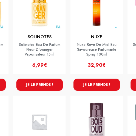
SOLINOTES
NUXE
um
Solinotes Eau De Parfum
Nuxe Reve De Miel Eau
S
Fleur D'oranger
Savoureuse Parfumante
Vaporisateur 15ml
Spray 100ml
6,99€
32,90€
JE LE PRENDS !
JE LE PRENDS !