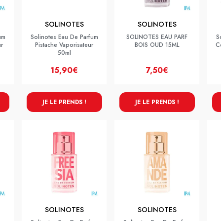
SOLINOTES
SOLINOTES
um
Solinotes Eau De Parfum
SOLINOTES EAU PARF
S
ur
Pistache Vaporisateur
BOIS OUD 15ML
C
50ml
15,90€
7,50€
JE LE PRENDS !
JE LE PRENDS !
SOLINOTES
SOLINOTES