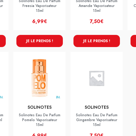
um
Solinotes Eau De Parfum
Solinotes Eau De Parfum
ur
Freesia Vaporisateur
Amande Vaporisateur
C
15ml
15ml
6,99€
7,50€
JE LE PRENDS !
JE LE PRENDS !
SOLINOTES
SOLINOTES
um
Solinotes Eau De Parfum
Solinotes Eau De Parfum
ml
Pomelo Vaporisateur
Gingembre Vaporisateur
15ml
15ml
6,99€
7,50€