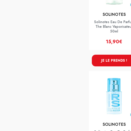
SOLINOTES
Solinotes Eau De Parf
The Blanc Vaporisate
50ml
15,90€
JE LE PRENDS !
SOLINOTES