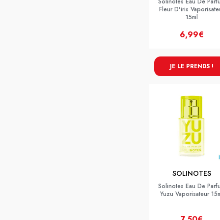
Solinotes Eau De Parf
Fleur D'iris Vaporisate
15ml
6,99€
JE LE PRENDS !
SOLINOTES
Solinotes Eau De Parf
Yuzu Vaporisateur 15
7,50€