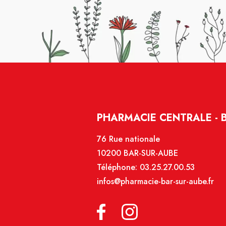
PHARMACIE CENTRALE - 
76 Rue nationale
10200 BAR-SUR-AUBE
Téléphone:
03.25.27.00.53
infos@pharmacie-bar-sur-aube.fr