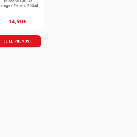
Tolosane Eau De
ologne Fraiche 200ml
14,90€
JE LE PRENDS !