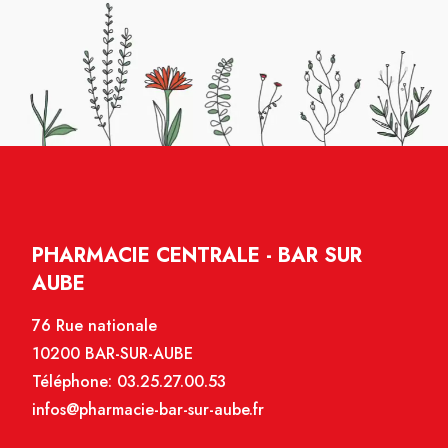
PHARMACIE CENTRALE - BAR SUR
AUBE
76 Rue nationale
10200 BAR-SUR-AUBE
Téléphone:
03.25.27.00.53
infos@pharmacie-bar-sur-aube.fr