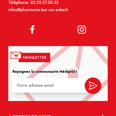
Téléphone:
03.25.27.00.53
infos@pharmacie-bar-sur-aube.fr
NEWSLETTER
Rejoignez la communauté Médiprix !