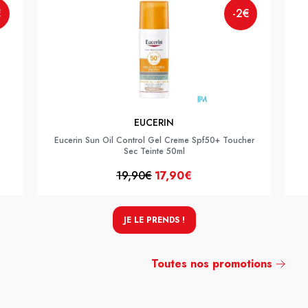
€
-2€
EUCERIN
Eucerin Sun Oil Control Gel Creme Spf50+ Toucher
Sec Teinte 50ml
19,90€
17,90€
JE LE PRENDS !
Toutes nos promotions