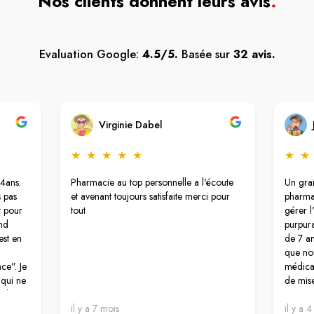
Nos clients donnent leurs avis
.
Evaluation Google:
4.5/5.
Basée sur
32 avis.
Virginie Dabel
★
★
★
★
★
★
★
4ans.
Pharmacie au top personnelle a l'écoute
Un gran
s pas
et avenant toujours satisfaite merci pour
pharma
t pour
tout
gérer l
nd
purpur
est en
de 7 an
que nou
ce". Je
médical
 qui ne
de mise
role
humani
 avez
il y a 7 mois
il y a 4