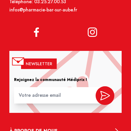
Téléphone:
03.25.27.00.53
infos@pharmacie-bar-sur-aube.fr
NEWSLETTER
Rejoignez la communauté Médiprix !
À PROPOS DE NOUS